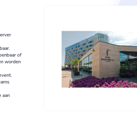
Server
baar.
penbaar of
en worden
event.
eams
e aan