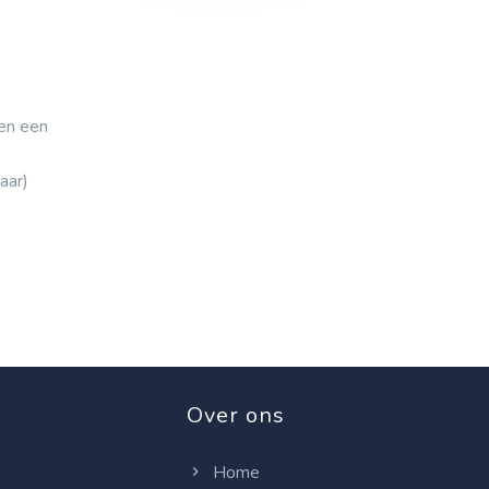
en een
aar)
Over ons
Home