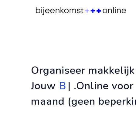
Organiseer makkelijk 
Jouw
CON
|
.Online v
maand (geen beperki
Organiseer in eigen beheer jouw online me
Gebruiksvriendelijk, veilig en accreditatiep