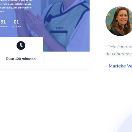
fijn samenwerken! Op maat en korte lijntjes "
" "Het eerste
de congresse
rks
- Marieke Ve