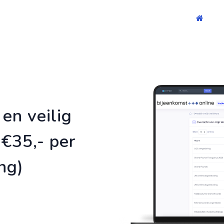
en veilig
oor €35,- per
ng)
etings.
roof.