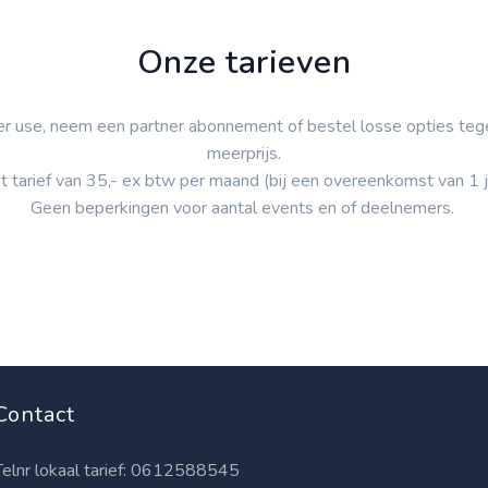
Onze tarieven
er use, neem een partner abonnement of bestel losse opties teg
meerprijs.
t tarief van 35,- ex btw per maand (bij een overeenkomst van 1 j
Geen beperkingen voor aantal events en of deelnemers.
Contact
elnr lokaal tarief:
0612588545