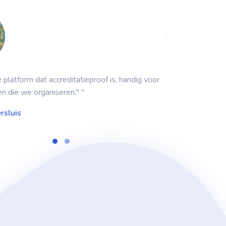
 platform dat accreditatieproof is, handig voor
" Het is fijn sam
n die we organiseren." "
- Jan Derks
rsluis